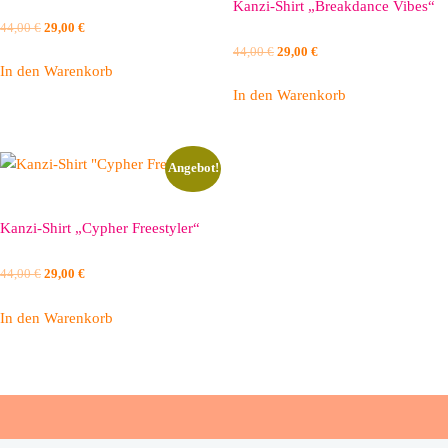
Kanzi-Shirt „Breakdance Vibes“
Ursprünglicher
Aktueller
44,00
€
29,00
€
Preis
Preis
Ursprünglicher
Aktueller
44,00
€
29,00
€
war:
ist:
In den Warenkorb
Preis
Preis
44,00 €
29,00 €.
war:
ist:
In den Warenkorb
44,00 €
29,00 €.
Angebot!
Kanzi-Shirt „Cypher Freestyler“
Ursprünglicher
Aktueller
44,00
€
29,00
€
Preis
Preis
war:
ist:
In den Warenkorb
44,00 €
29,00 €.