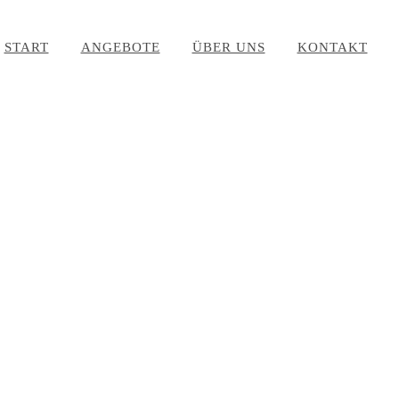
START
ANGEBOTE
ÜBER UNS
KONTAKT
nterricht, de
otiviert